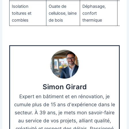
Isolation
Ouate de
Déphasage,
Mod
toitures et
cellulose, laine
confort
à él
combles
de bois
thermique
Simon Girard
Expert en bâtiment et en rénovation, je
cumule plus de 15 ans d'expérience dans le
secteur. À 39 ans, je mets mon savoir-faire
au service de vos projets, alliant qualité,
créativité et respect des délais. Passionné