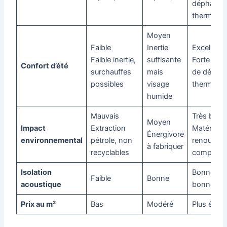
déphasag
thermique
Moyen
Faible
Inertie
Excellent
Faible inertie,
suffisante
Forte capa
Confort d’été
surchauffes
mais
de dépha
possibles
visage
thermique
humide
Mauvais
Très bon
Moyen
Impact
Extraction
Matériaux
Énergivore
environnemental
pétrole, non
renouvela
à fabriquer
recyclables
composta
Isolation
Bonne à t
Faible
Bonne
acoustique
bonne
Prix au m²
Bas
Modéré
Plus élevé