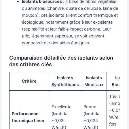
Isolants biosourcés
: à base de fibres végétales
ou animales (chanvre, ouate de cellulose, laine de
mouton), ces isolants allient confort thermique et
écologique, notamment grâce à leur excellente
respirabilité et leur faible impact carbone. Leur
prix, légèrement supérieur, se voit souvent
compensé par des aides étatiques.
Comparaison détaillée des isolants selon
des critères clés
Isolants
Isolants
Isolan
Critère
Synthétiques
Minéraux
Biosour
Très bon
(lambda
Excellente
Bonne
~0,04
Performance
(lambda
(lambda
W/m.K), a
thermique hiver
~0,03
~0,035
fort
W/m.K)
W/m.K)