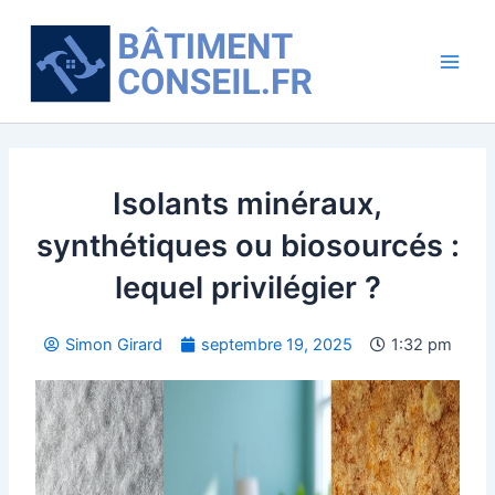
Aller
Main
au
Men
contenu
Isolants minéraux,
synthétiques ou biosourcés :
lequel privilégier ?
Simon Girard
septembre 19, 2025
1:32 pm