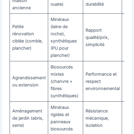
maison
ouate)
durabilité
ancienne
Minéraux
Petite
(laine de
Rapport
rénovation
roche),
qualité/prix,
Moy
ciblée (comble,
synthétiques
simplicité
plancher)
(PU pour
plancher)
Biosourcés
mixtes
Performance et
Agrandissement
Moy
(chanvre +
respect
ou extension
à él
fibres
environnemental
synthétiques)
Minéraux
Aménagement
Résistance
rigides et
de jardin (abris,
mécanique,
Vari
panneaux
serre)
isolation
biosourcés